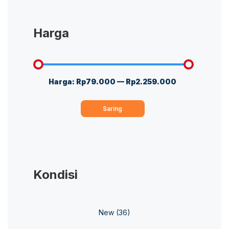
Harga
Harga:
Rp79.000
—
Rp2.259.000
Harga
Harga
terendah
tertinggi
Saring
Kondisi
New
(36)