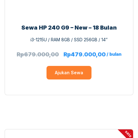
Sewa HP 240 G9 – New – 18 Bulan
i3-1215U / RAM 8GB / SSD 256GB / 14″
Rp
679.000,00
Rp
479.000,00
/ bulan
Ajukan Sewa
sale