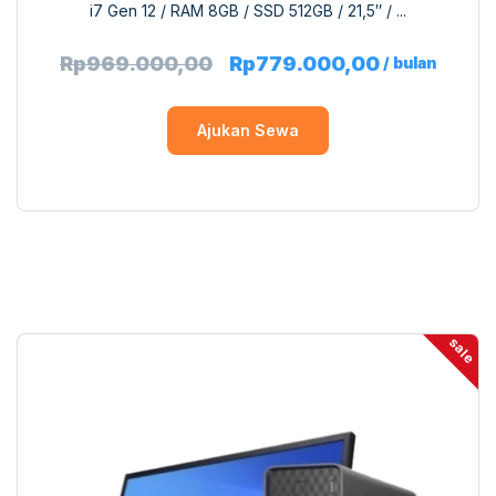
i7 Gen 12 / RAM 8GB / SSD 512GB / 21,5″ / ...
Rp
969.000,00
Rp
779.000,00
/ bulan
Ajukan Sewa
sale