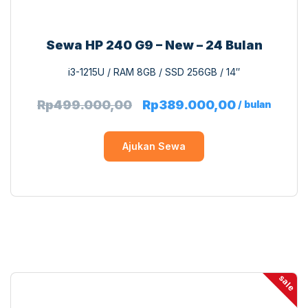
Sewa HP 240 G9 – New – 24 Bulan
i3-1215U / RAM 8GB / SSD 256GB / 14″
Rp
499.000,00
Rp
389.000,00
/ bulan
Ajukan Sewa
sale