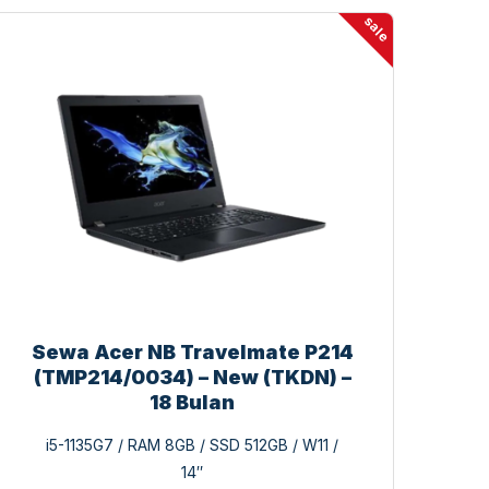
sale
Sewa Acer NB Travelmate P214
(TMP214/0034) – New (TKDN) –
18 Bulan
i5-1135G7 / RAM 8GB / SSD 512GB / W11 /
14″