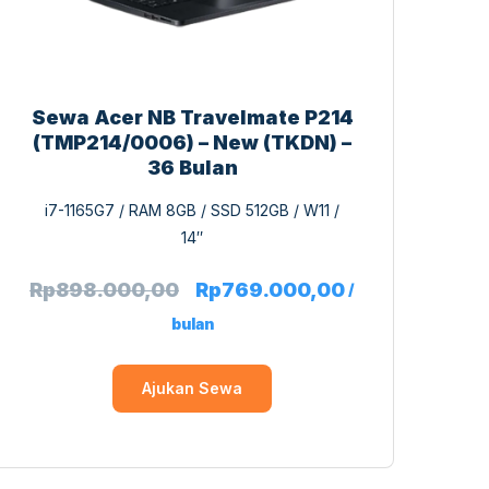
Sewa Acer NB Travelmate P214
(TMP214/0006) – New (TKDN) –
36 Bulan
i7-1165G7 / RAM 8GB / SSD 512GB / W11 /
14″
Rp
898.000,00
Rp
769.000,00
/
bulan
Ajukan Sewa