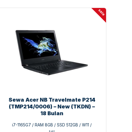
sale
Sewa Acer NB Travelmate P214
(TMP214/0006) – New (TKDN) –
18 Bulan
i7-1165G7 / RAM 8GB / SSD 512GB / W11 /