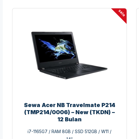
sale
Sewa Acer NB Travelmate P214
(TMP214/0006) – New (TKDN) –
12 Bulan
i7-1165G7 / RAM 8GB / SSD 512GB / W11 /