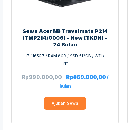
Sewa Acer NB Travelmate P214
(TMP214/0006) – New (TKDN) –
24 Bulan
i7-1165G7 / RAM 8GB / SSD 512GB / W11 /
14″
Rp
999.000,00
Rp
869.000,00
/
bulan
Ajukan Sewa