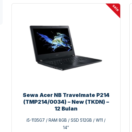
sale
Sewa Acer NB Travelmate P214
(TMP214/0034) – New (TKDN) –
12 Bulan
i5-1135G7 / RAM 8GB / SSD 512GB / W11 /
14″