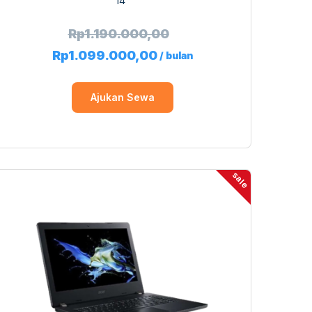
14″
Rp
1.190.000,00
Rp
1.099.000,00
/ bulan
Ajukan Sewa
sale