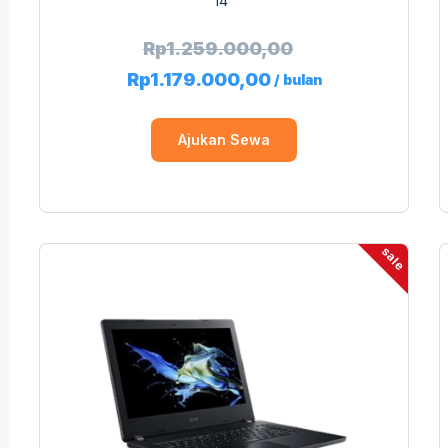
14″
Rp
1.259.000,00
Rp
1.179.000,00
/ bulan
Ajukan Sewa
sale