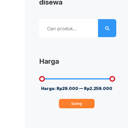
disewa
Pencarian
untuk:
Harga
Harga:
Rp29.000
—
Rp2.259.000
Harga
Harga
terendah
tertinggi
Saring