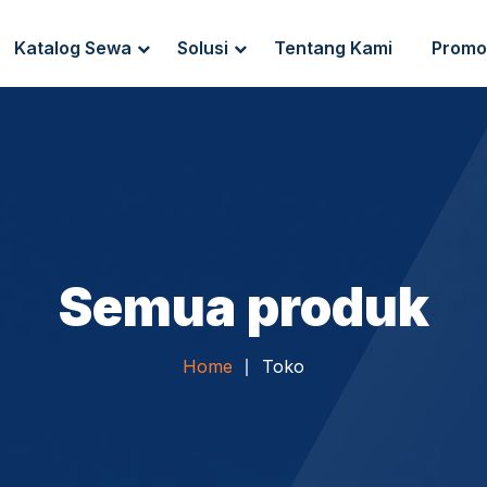
Katalog Sewa
Solusi
Tentang Kami
Promo
g Sewa
Endpoint Security
ewa
IT Network Setup
IT Asset Management
Semua produk
Home
Toko