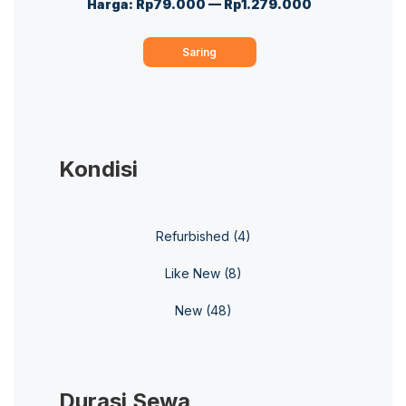
Harga:
Rp79.000
—
Rp1.279.000
Harga
Harga
terendah
tertinggi
Saring
Kondisi
Refurbished
(4)
Like New
(8)
New
(48)
Durasi Sewa