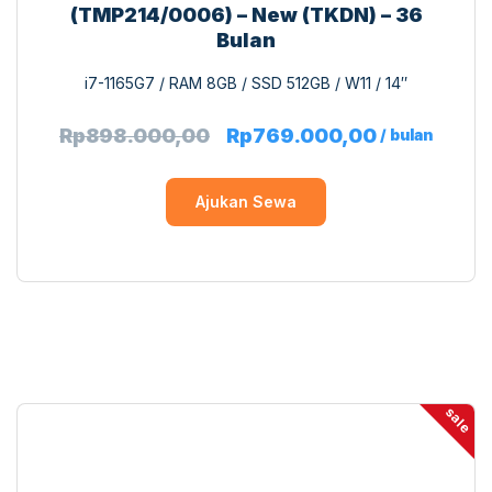
(TMP214/0006) – New (TKDN) – 36
Bulan
i7-1165G7 / RAM 8GB / SSD 512GB / W11 / 14″
Rp
898.000,00
Rp
769.000,00
/ bulan
Ajukan Sewa
sale