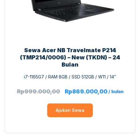
Sewa Acer NB Travelmate P214
(TMP214/0006) – New (TKDN) – 24
Bulan
i7-1165G7 / RAM 8GB / SSD 512GB / W11 / 14″
Rp
999.000,00
Rp
869.000,00
/ bulan
Ajukan Sewa