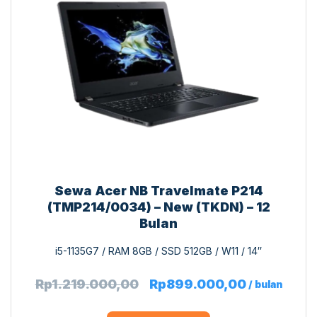
Sewa Acer NB Travelmate P214
(TMP214/0034) – New (TKDN) – 12
Bulan
i5-1135G7 / RAM 8GB / SSD 512GB / W11 / 14″
Rp
1.219.000,00
Rp
899.000,00
/ bulan