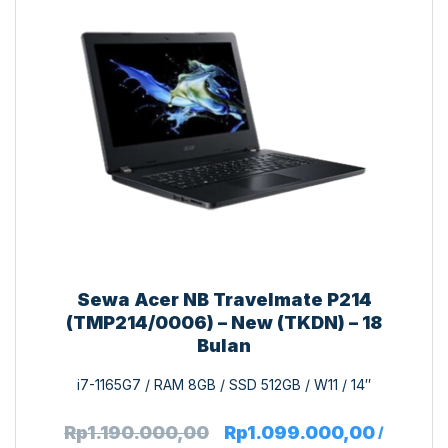
Sewa Acer NB Travelmate P214
(TMP214/0006) – New (TKDN) – 18
Bulan
i7-1165G7 / RAM 8GB / SSD 512GB / W11 / 14″
Rp
1.190.000,00
Rp
1.099.000,00
/