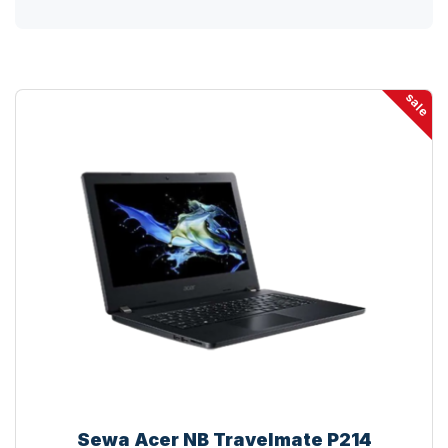
sale
Sewa Acer NB Travelmate P214