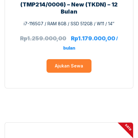
(TMP214/0006) – New (TKDN) – 12
Bulan
i7-1165G7 / RAM 8GB / SSD 512GB / W11 / 14″
Rp
1.259.000,00
Rp
1.179.000,00
/
bulan
Ajukan Sewa
sale