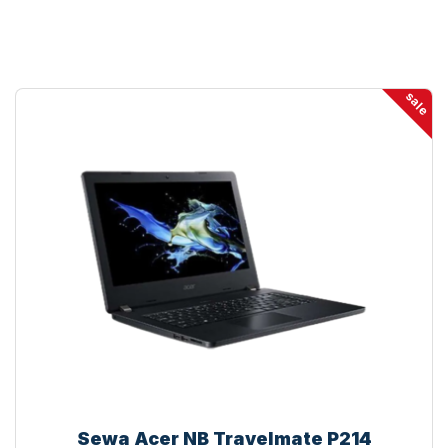
sale
Sewa Acer NB Travelmate P214