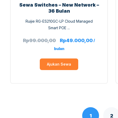
Sewa Switches – New Network –
36 Bulan
Ruijie RG-ES210GC-LP Cloud Managed
Smart POE ...
Rp
99.000,00
Rp
49.000,00
/
bulan
Ajukan Sewa
1
2