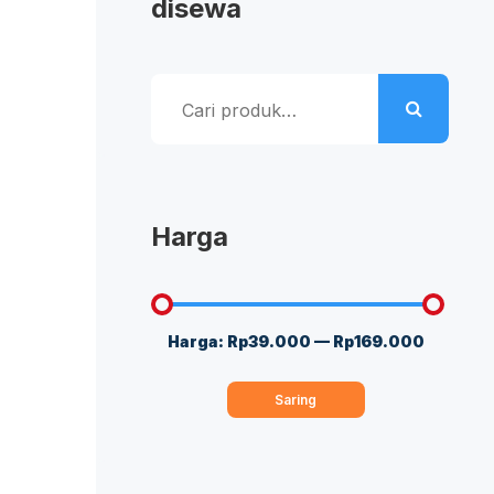
disewa
Pencarian
untuk:
Harga
Harga:
Rp39.000
—
Rp169.000
Harga
Harga
terendah
tertinggi
Saring