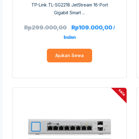
TP-Link TL-SG2218 JetStream 16-Port
Gigabit Smart ...
Rp
299.000,00
Rp
109.000,00
/
bulan
Ajukan Sewa
sale