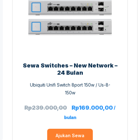
Sewa Switches – New Network –
24 Bulan
Ubiquiti Unifi Switch 8port 150w / Us-8-
150w
Rp
239.000,00
Rp
169.000,00
/
bulan
Ajukan Sewa