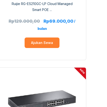
Ruijie RG-ES210GC-LP Cloud Managed
Smart POE ...
Rp
129.000,00
Rp
69.000,00
/
bulan
Ajukan Sewa
sale