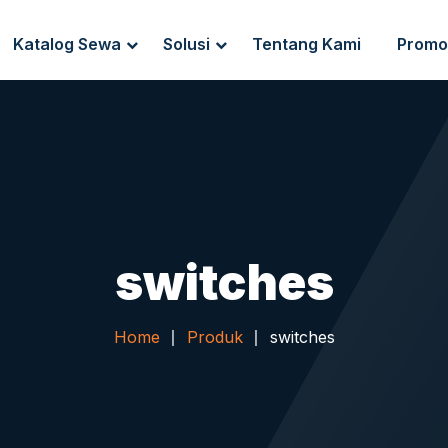
Katalog Sewa
Solusi
Tentang Kami
Promo
g Sewa
Endpoint Security
ewa
IT Network Setup
IT Asset Management
switches
Home
Produk
switches