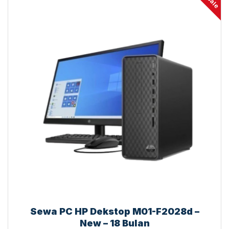
sale
Sewa PC HP Dekstop M01-F2028d –
New – 18 Bulan