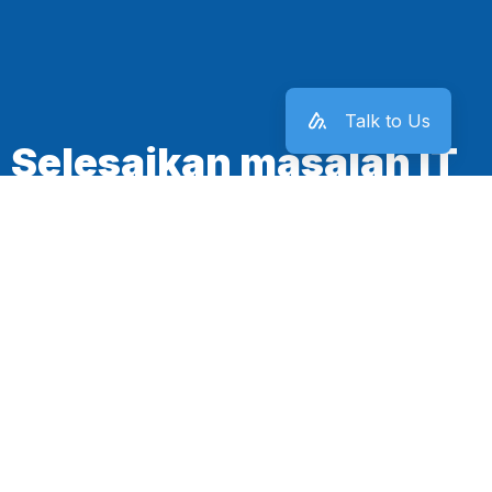
Talk to Us
Selesaikan masalah IT
kantor sekarang juga!
Mulai Sekarang