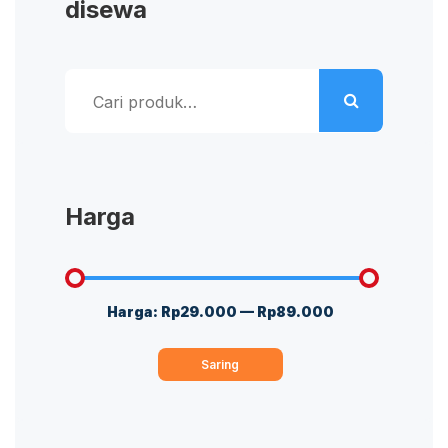
disewa
Pencarian
untuk:
Harga
Harga:
Rp29.000
—
Rp89.000
Harga
Harga
terendah
tertinggi
Saring