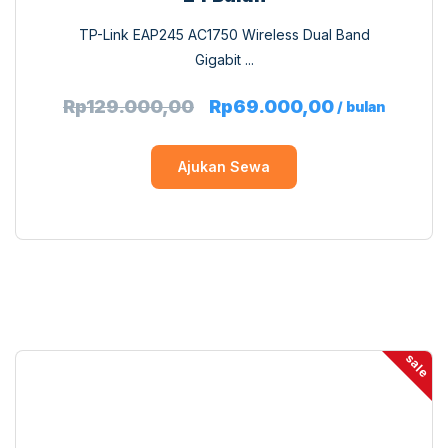
TP-Link EAP245 AC1750 Wireless Dual Band
Gigabit ...
Rp
129.000,00
Rp
69.000,00
/ bulan
Ajukan Sewa
sale