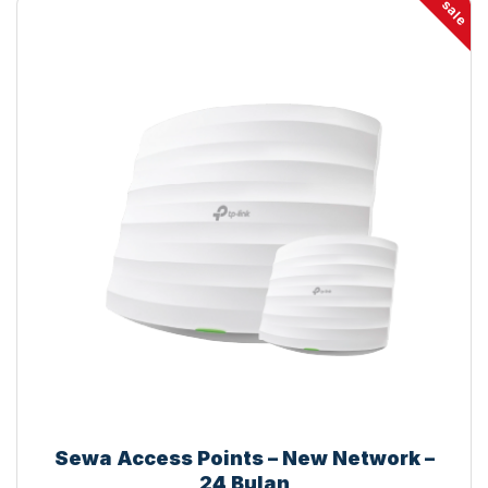
sale
Sewa Access Points – New Network –
24 Bulan