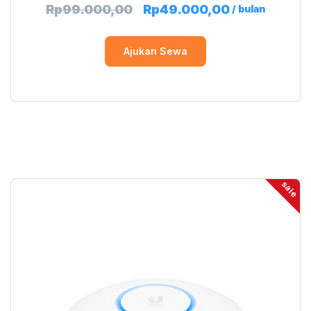
Rp
99.000,00
Rp
49.000,00
/ bulan
Ajukan Sewa
sale