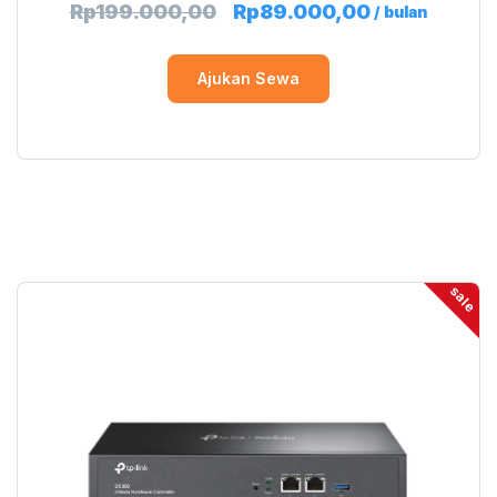
Rp
199.000,00
Rp
89.000,00
/ bulan
Ajukan Sewa
sale