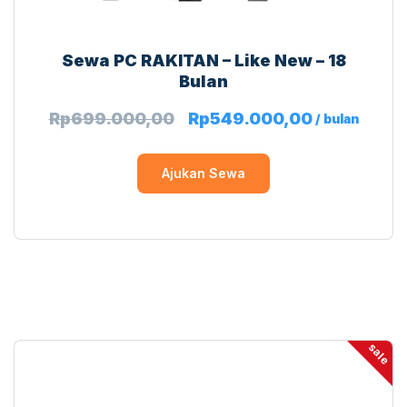
Sewa PC RAKITAN – Like New – 18
Bulan
Rp
699.000,00
Rp
549.000,00
/ bulan
Ajukan Sewa
sale