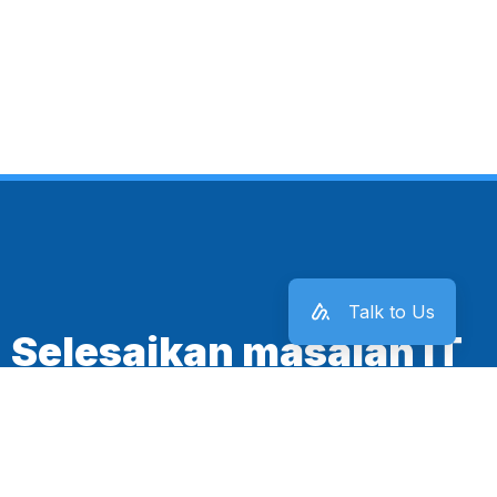
Talk to Us
Selesaikan masalah IT
kantor sekarang juga!
Mulai Sekarang