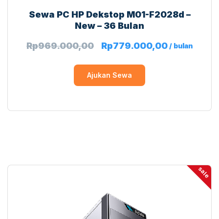
Sewa PC HP Dekstop M01-F2028d –
New – 36 Bulan
Rp
969.000,00
Rp
779.000,00
/ bulan
Ajukan Sewa
sale