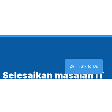
Talk to Us
Selesaikan masalah IT
kantor sekarang juga!
Mulai Sekarang