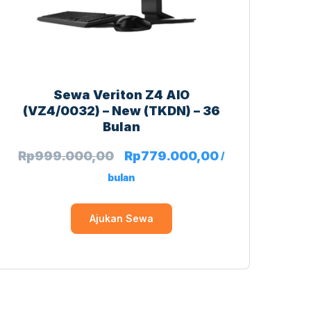
Sewa Veriton Z4 AIO
(VZ4/0032) – New (TKDN) – 36
Bulan
Rp
999.000,00
Rp
779.000,00
/
bulan
Ajukan Sewa