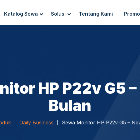
Katalog Sewa
Solusi
Tentang Kami
Promo
g Sewa
Endpoint Security
ewa
IT Network Setup
IT Asset Management
itor HP P22v G5 –
Bulan
oduk
Daily Business
Sewa Monitor HP P22v G5 – New