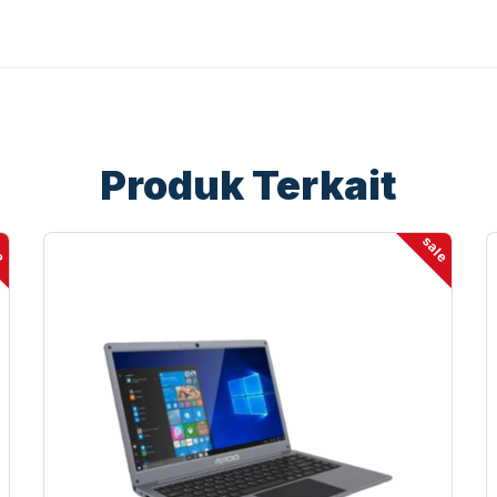
Produk Terkait
le
sale