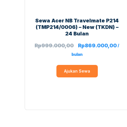
Sewa Acer NB Travelmate P214
(TMP214/0006) – New (TKDN) –
24 Bulan
Rp
999.000,00
Rp
869.000,00
/
bulan
Ajukan Sewa