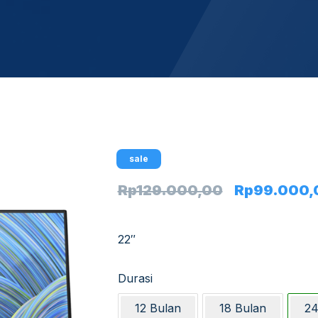
sale
Rp
129.000,00
Rp
99.000,
22″
Durasi
12 Bulan
18 Bulan
24