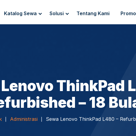
Katalog Sewa
Solusi
Tentang Kami
Promo
g Sewa
Endpoint Security
ewa
IT Network Setup
IT Asset Management
Lenovo ThinkPad 
efurbished – 18 Bul
k
Administrasi
Sewa Lenovo ThinkPad L480 – Refurbi