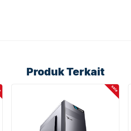
Produk Terkait
le
sale