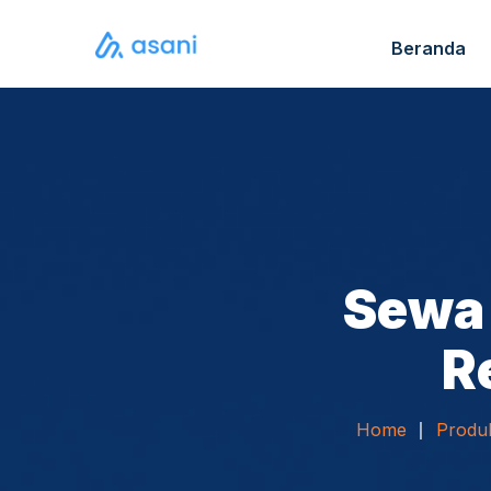
Beranda
Katalo
FAQ S
Sewa 
R
Home
Produ