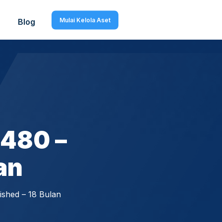
Mulai Kelola Aset
Blog
L480 –
an
shed – 18 Bulan