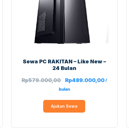
Sewa PC RAKITAN – Like New –
24 Bulan
Rp
579.000,00
Rp
489.000,00
/
bulan
Ajukan Sewa