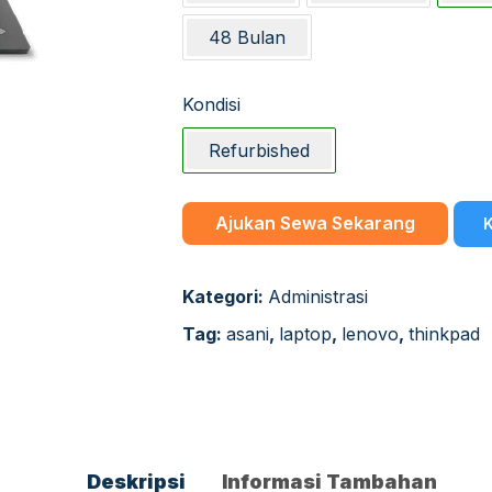
48 Bulan
Kondisi
Refurbished
Ajukan Sewa Sekarang
K
Kategori:
Administrasi
Tag:
asani
,
laptop
,
lenovo
,
thinkpad
Deskripsi
Informasi Tambahan