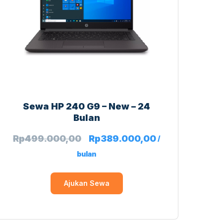
Sewa HP 240 G9 – New – 24
Bulan
Rp
499.000,00
Rp
389.000,00
/
bulan
Ajukan Sewa