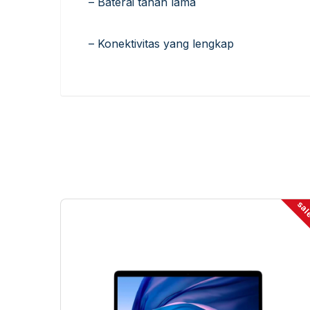
– Baterai tahan lama
– Konektivitas yang lengkap
sa