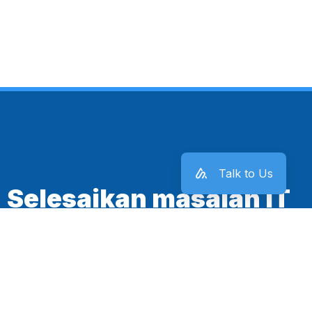
Talk to Us
Selesaikan masalah IT
kantor sekarang juga!
Mulai Sekarang