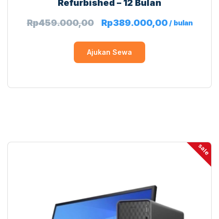
Refurbished – 12 Bulan
Rp
459.000,00
Rp
389.000,00
/ bulan
Ajukan Sewa
sale