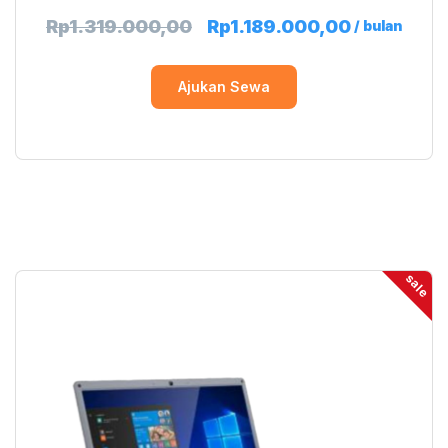
Rp
1.319.000,00
Rp
1.189.000,00
/ bulan
Ajukan Sewa
sale