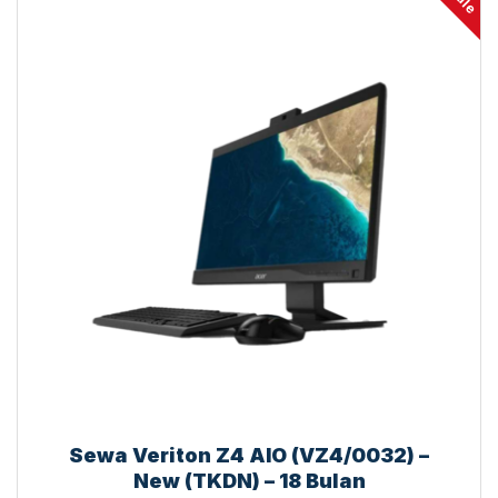
sale
Sewa Veriton Z4 AIO (VZ4/0032) –
New (TKDN) – 18 Bulan