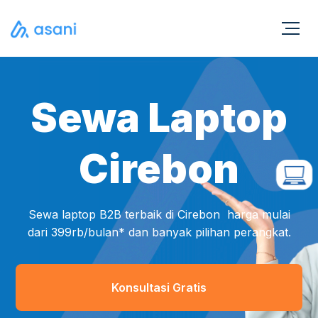
Sewa Laptop
Cirebon
Sewa laptop B2B terbaik di Cirebon harga mulai
dari 399rb/bulan* dan banyak pilihan perangkat.
Konsultasi Gratis