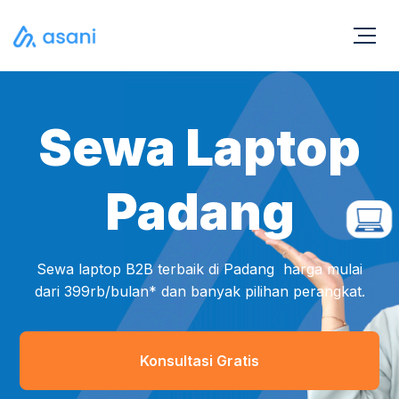
Sewa Laptop
Padang
Sewa laptop B2B terbaik di Padang harga mulai
dari 399rb/bulan* dan banyak pilihan perangkat.
Konsultasi Gratis