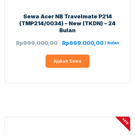
Sewa Acer NB Travelmate P214
(TMP214/0034) – New (TKDN) – 24
Bulan
Rp
999.000,00
Rp
669.000,00
/ bulan
Ajukan Sewa
sale