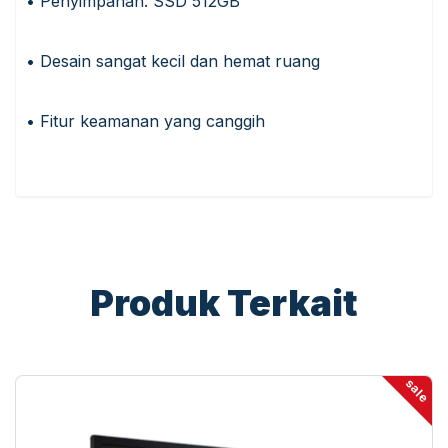
• Penyimpanan: SSD 512GB
• Desain sangat kecil dan hemat ruang
• Fitur keamanan yang canggih
Produk Terkait
sale