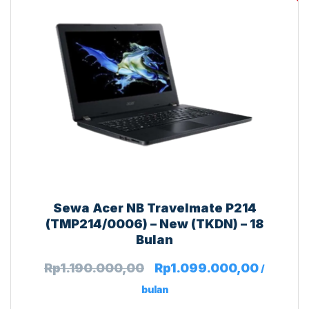
Sewa Acer NB Travelmate P214
(TMP214/0006) – New (TKDN) – 18
Bulan
Rp
1.190.000,00
Rp
1.099.000,00
/
bulan