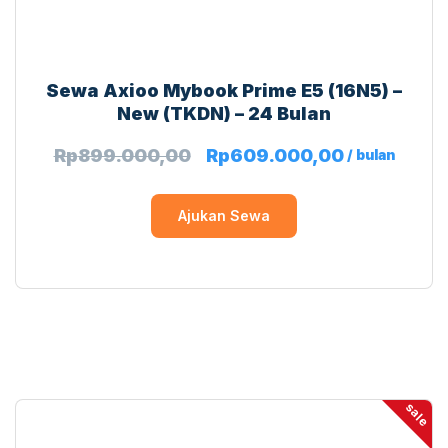
Sewa Axioo Mybook Prime E5 (16N5) –
New (TKDN) – 24 Bulan
Rp
899.000,00
Rp
609.000,00
/ bulan
Ajukan Sewa
sale