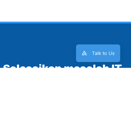
Talk to Us
Selesaikan masalah IT
kantor sekarang juga!
Mulai Sekarang