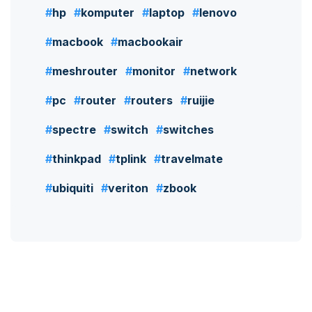
hp
komputer
laptop
lenovo
macbook
macbookair
meshrouter
monitor
network
pc
router
routers
ruijie
spectre
switch
switches
thinkpad
tplink
travelmate
ubiquiti
veriton
zbook