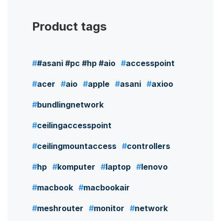
Product tags
#asani #pc #hp #aio
accesspoint
acer
aio
apple
asani
axioo
bundlingnetwork
ceilingaccesspoint
ceilingmountaccess
controllers
hp
komputer
laptop
lenovo
macbook
macbookair
meshrouter
monitor
network