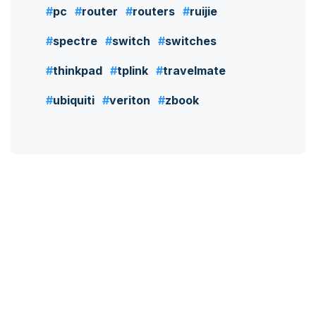
pc
router
routers
ruijie
spectre
switch
switches
thinkpad
tplink
travelmate
ubiquiti
veriton
zbook