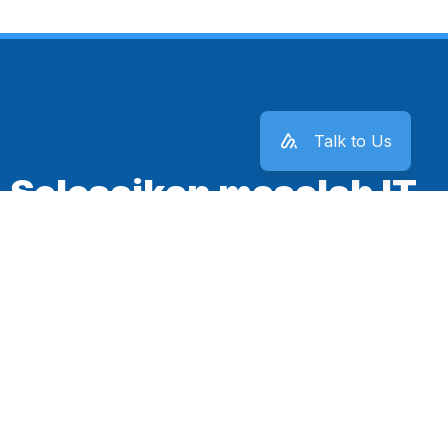
Talk to Us
Selesaikan masalah IT
kantor sekarang juga!
Mulai Sekarang