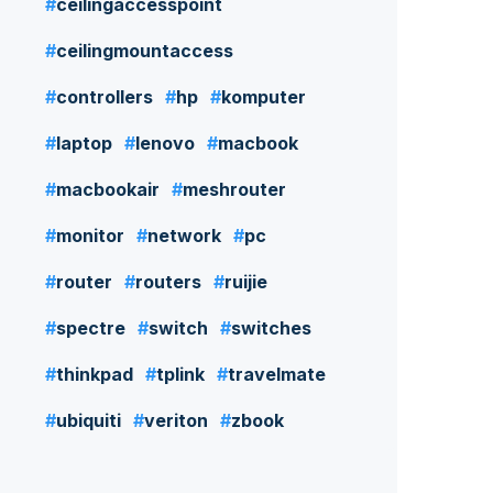
ceilingaccesspoint
ceilingmountaccess
controllers
hp
komputer
laptop
lenovo
macbook
macbookair
meshrouter
monitor
network
pc
router
routers
ruijie
spectre
switch
switches
thinkpad
tplink
travelmate
ubiquiti
veriton
zbook