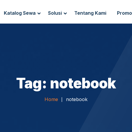
Katalog Sewa
Solusi
Tentang Kami
Promo
g Sewa
Endpoint Security
ewa
IT Network Setup
IT Asset Management
Tag: notebook
Home
notebook