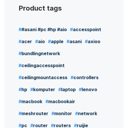
Product tags
#asani #pc #hp #aio
accesspoint
acer
aio
apple
asani
axioo
bundlingnetwork
ceilingaccesspoint
ceilingmountaccess
controllers
hp
komputer
laptop
lenovo
macbook
macbookair
meshrouter
monitor
network
pc
router
routers
ruijie