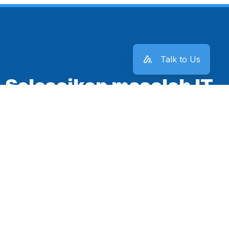
Talk to Us
Selesaikan masalah IT
kantor sekarang juga!
Mulai Sekarang