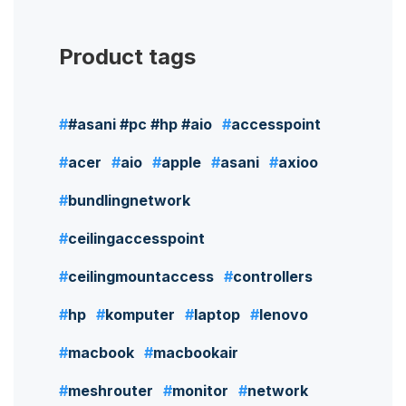
Product tags
#asani #pc #hp #aio
accesspoint
acer
aio
apple
asani
axioo
bundlingnetwork
ceilingaccesspoint
ceilingmountaccess
controllers
hp
komputer
laptop
lenovo
macbook
macbookair
meshrouter
monitor
network