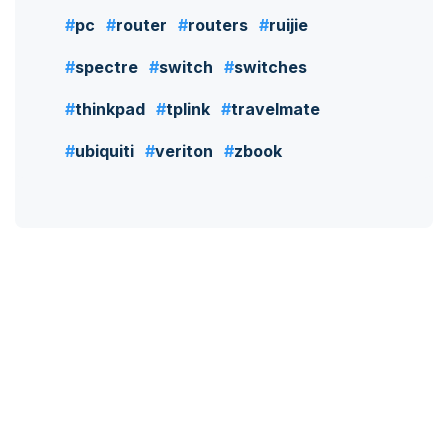
pc
router
routers
ruijie
spectre
switch
switches
thinkpad
tplink
travelmate
ubiquiti
veriton
zbook