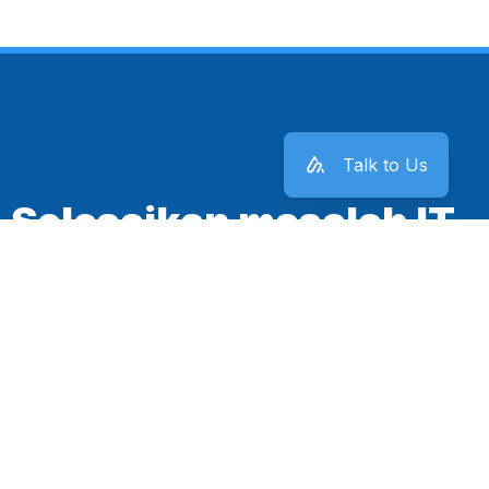
Talk to Us
Selesaikan masalah IT
kantor sekarang juga!
Mulai Sekarang