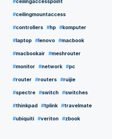
ceilingaccesspoint
ceilingmountaccess
controllers
hp
komputer
laptop
lenovo
macbook
macbookair
meshrouter
monitor
network
pc
router
routers
ruijie
spectre
switch
switches
thinkpad
tplink
travelmate
ubiquiti
veriton
zbook