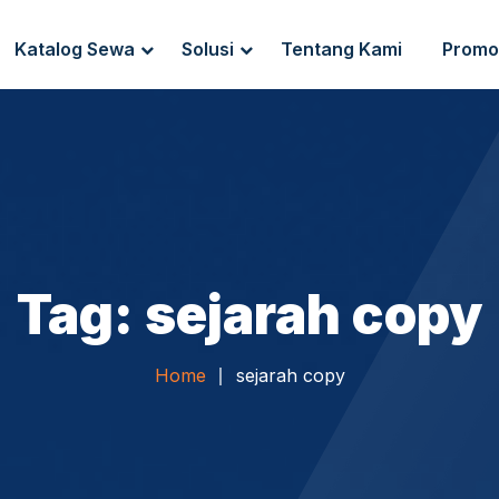
Katalog Sewa
Solusi
Tentang Kami
Promo
g Sewa
Endpoint Security
ewa
IT Network Setup
IT Asset Management
Tag: sejarah copy
Home
sejarah copy