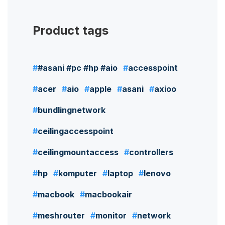
Product tags
#asani #pc #hp #aio
accesspoint
acer
aio
apple
asani
axioo
bundlingnetwork
ceilingaccesspoint
ceilingmountaccess
controllers
hp
komputer
laptop
lenovo
macbook
macbookair
meshrouter
monitor
network