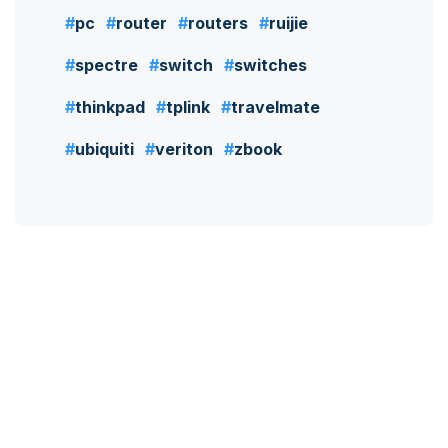
pc
router
routers
ruijie
spectre
switch
switches
thinkpad
tplink
travelmate
ubiquiti
veriton
zbook