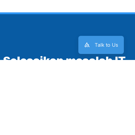
Talk to Us
Selesaikan masalah IT
kantor sekarang juga!
Mulai Sekarang