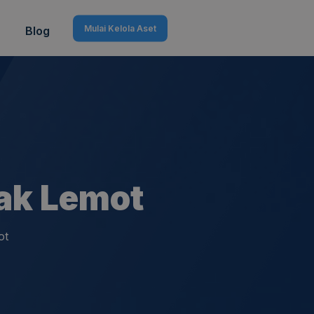
Mulai Kelola Aset
Blog
ak Lemot
ot