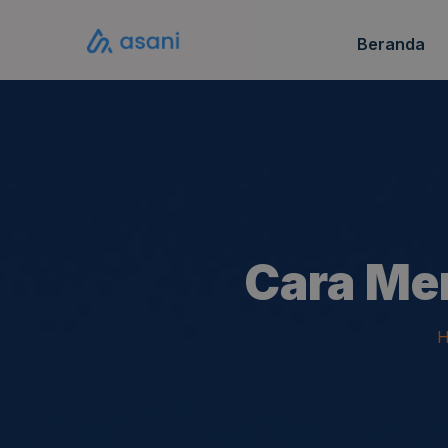
Beranda
Katalo
FAQ S
Cara Me
H