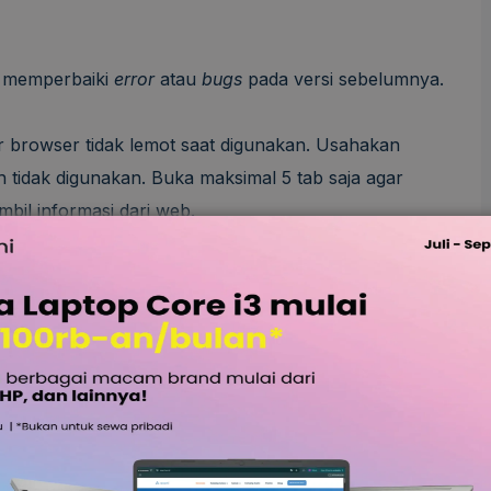
k memperbaiki
error
atau
bugs
pada versi sebelumnya.
r browser tidak lemot saat digunakan. Usahakan
tidak digunakan. Buka maksimal 5 tab saja agar
bil informasi dari web.