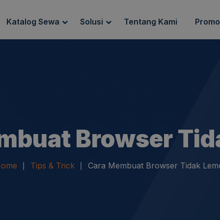
Katalog Sewa
Solusi
Tentang Kami
Promo
g Sewa
Endpoint Security
ewa
IT Network Setup
IT Asset Management
mbuat Browser Tid
ome
Tips & Trick
Cara Membuat Browser Tidak Lem