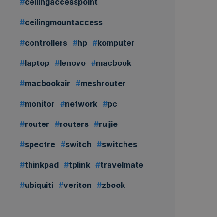
ceilingaccesspoint
ceilingmountaccess
controllers
hp
komputer
laptop
lenovo
macbook
macbookair
meshrouter
monitor
network
pc
router
routers
ruijie
spectre
switch
switches
thinkpad
tplink
travelmate
ubiquiti
veriton
zbook