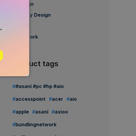
Design
Heavy Design
HP
Network
Product tags
#asani #pc #hp #aio
accesspoint
acer
aio
apple
asani
axioo
bundlingnetwork