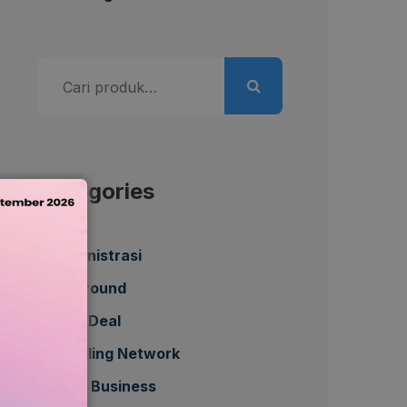
Pencarian
untuk:
Categories
Administrasi
All Around
Best Deal
Bundling Network
Daily Business