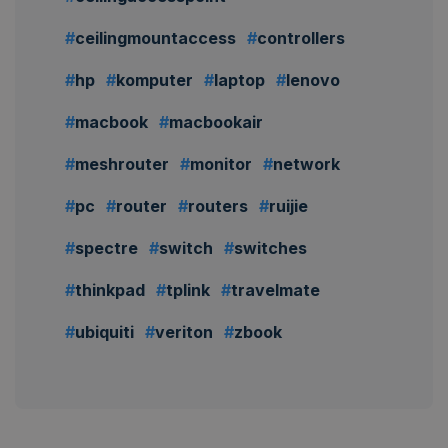
ceilingmountaccess
controllers
hp
komputer
laptop
lenovo
macbook
macbookair
meshrouter
monitor
network
pc
router
routers
ruijie
spectre
switch
switches
thinkpad
tplink
travelmate
ubiquiti
veriton
zbook