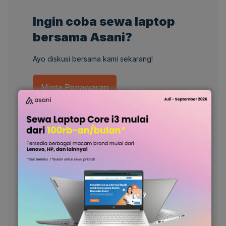
Ingin coba sewa laptop
bersama Asani?
Ayo diskusi bersama kami sekarang!
Minta Penawaran
Categories
Asani
(15)
Bisnis
(137)
Hiburan
(3)