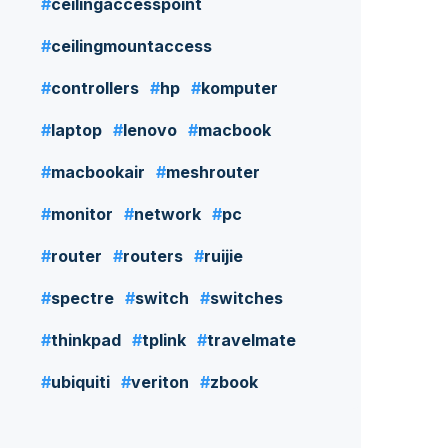
ceilingaccesspoint
ceilingmountaccess
controllers
hp
komputer
laptop
lenovo
macbook
macbookair
meshrouter
monitor
network
pc
router
routers
ruijie
spectre
switch
switches
thinkpad
tplink
travelmate
ubiquiti
veriton
zbook