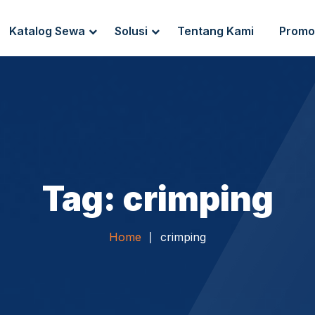
Katalog Sewa
Solusi
Tentang Kami
Promo
g Sewa
Endpoint Security
ewa
IT Network Setup
IT Asset Management
Tag: crimping
Home
crimping