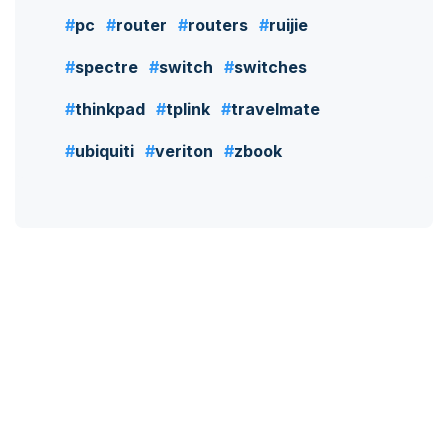
pc
router
routers
ruijie
spectre
switch
switches
thinkpad
tplink
travelmate
ubiquiti
veriton
zbook