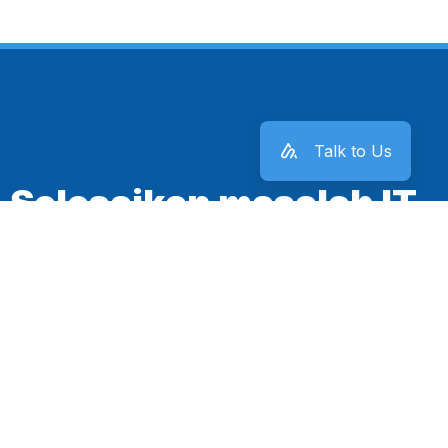
Talk to Us
Selesaikan masalah IT
kantor sekarang juga!
Mulai Sekarang