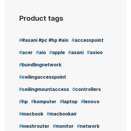
Product tags
#asani #pc #hp #aio
accesspoint
acer
aio
apple
asani
axioo
bundlingnetwork
ceilingaccesspoint
ceilingmountaccess
controllers
hp
komputer
laptop
lenovo
macbook
macbookair
meshrouter
monitor
network