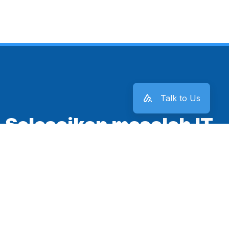
Talk to Us
Selesaikan masalah IT
kantor sekarang juga!
Mulai Sekarang