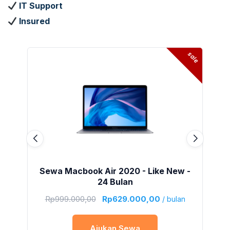
IT Support
Insured
sale
Sewa Macbook Air 2020 - Like New -
24 Bulan
Rp
999.000,00
Rp
629.000,00
/ bulan
Ajukan Sewa