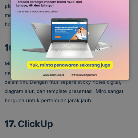
platform. Dengan fitur kolaborasi real-time, Quip
memungkinkan tim untuk bekerja bersama tanpa
berpindah alat.
16.
Miro
Miro adalah papan tulis online interaktif yang
memudahkan brainstorming dan kolaborasi kreatif
dalam tim. Dengan fitur seperti sticky notes digital,
diagram alur, dan template presentasi, Miro sangat
berguna untuk pertemuan jarak jauh.
17.
ClickUp