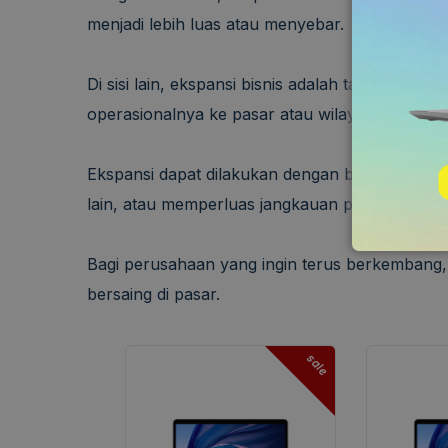
menjadi lebih luas atau menyebar.
Di sisi lain, ekspansi bisnis adalah taktik ya
operasionalnya ke pasar atau wilayah yang ba
Ekspansi dapat dilakukan dengan berbagai cara
lain, atau memperluas jangkauan produk dan l
Bagi perusahaan yang ingin terus berkembang, 
bersaing di pasar.
sale