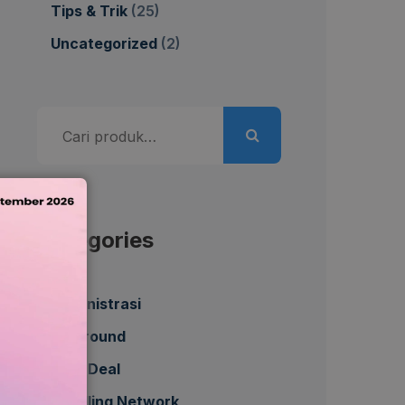
Tips & Trik
(25)
Uncategorized
(2)
Pencarian
untuk:
Categories
Administrasi
All Around
Best Deal
Bundling Network