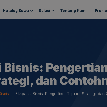
Katalog Sewa
Solusi
Tentang Kami
Promo
g Sewa
Endpoint Security
ewa
IT Network Setup
IT Asset Management
 Bisnis: Pengertian
rategi, dan Contoh
Bisnis
Ekspansi Bisnis: Pengertian, Tujuan, Strategi, da