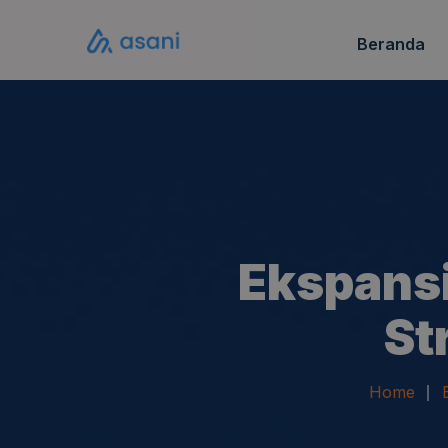
Beranda
Katalo
FAQ S
Ekspansi
St
Home