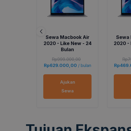
Sewa Macbook Air
Sewa 
2020 - Like New - 24
2020 - 
Bulan
Rp
999.000,00
Rp
7
Rp
629.000,00
Rp
469
/ bulan
Ajukan
Sewa
Tujuan Ekspans