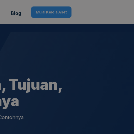
Mulai Kelola Aset
Blog
, Tujuan,
nya
n Contohnya