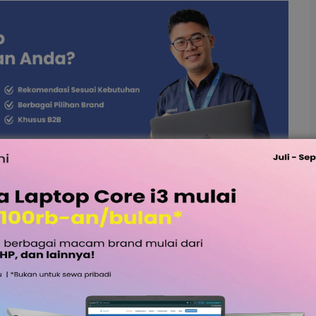
pansi Bisnis
bahasa Latin
‘expandere’
dan dalam bahasa Inggris
an sebagai tindakan untuk menjadikan sesuatu hal