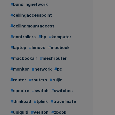
Rp
499.000,00
bundlingnetwork
Rp
359.000,00
/ bulan
ceilingaccesspoint
Ajukan
ceilingmountaccess
Sewa
ewa Macbook Air
controllers
hp
komputer
20 - Like New - 18
Bulan
laptop
lenovo
macbook
Rp
1.129.000,00
719.000,00
/ bulan
macbookair
meshrouter
monitor
network
pc
Ajukan
Sewa
router
routers
ruijie
spectre
switch
switches
thinkpad
tplink
travelmate
ubiquiti
veriton
zbook