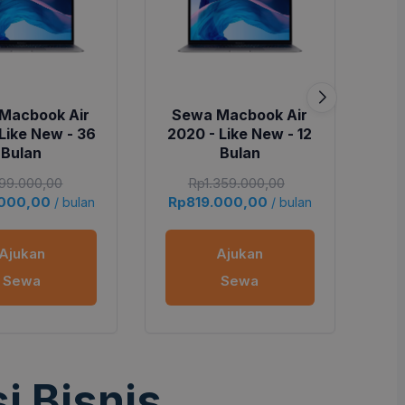
Macbook Air
Sewa Macbook Air
S
Like New - 36
2020 - Like New - 12
20
Bulan
Bulan
99.000,00
Rp
1.359.000,00
.000,00
Rp
819.000,00
Rp
/ bulan
/ bulan
Ajukan
Ajukan
Sewa
Sewa
i Bisnis