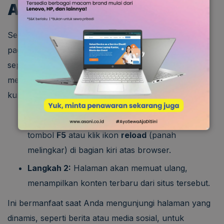
Aplikasi
Selain desktop, Anda juga bisa melakukan refresh
pada aplikasi atau browser tertentu. Pada browser
seperti Chrome atau Firefox, refresh dapat
memperbarui halaman web yang sedang Anda
kunjungi. Caranya:
Langkah 1:
Saat berada di halaman web, tekan
tombol
F5
atau klik ikon
reload
(panah
melingkar) di bagian kiri atas browser.
Langkah 2:
Halaman akan memuat ulang,
menampilkan konten terbaru dari situs tersebut.
Ini bermanfaat saat Anda mengunjungi halaman yang
dinamis, seperti berita atau media sosial, untuk