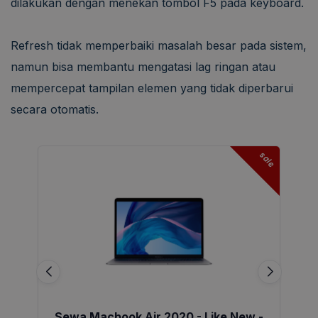
dilakukan dengan menekan tombol F5 pada keyboard.
Refresh tidak memperbaiki masalah besar pada sistem,
namun bisa membantu mengatasi lag ringan atau
mempercepat tampilan elemen yang tidak diperbarui
secara otomatis.
sale
Sewa Macbook Air 2020 - Like New -