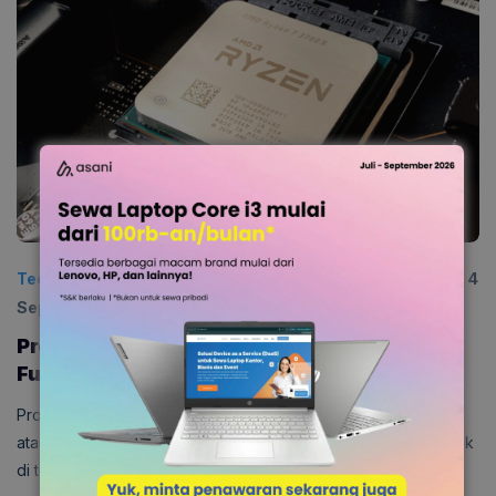
Technology
Diposting:
20 September 2024
|
Diperbarui:
4
September 2025
0
Processor Adalah Otak Komputer: Jenis,
Fungsi, dan Cara Kerja
Processor adalah komponen utama dalam sebuah komputer
atau laptop, yang berperan layaknya otak dari sistem. Terletak
di tengah motherboard , prosesor b …