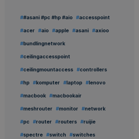
#asani #pc #hp #aio
accesspoint
acer
aio
apple
asani
axioo
bundlingnetwork
ceilingaccesspoint
ceilingmountaccess
controllers
hp
komputer
laptop
lenovo
macbook
macbookair
meshrouter
monitor
network
pc
router
routers
ruijie
spectre
switch
switches