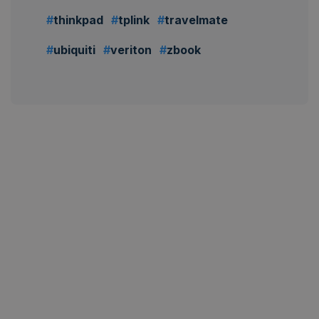
thinkpad
tplink
travelmate
ubiquiti
veriton
zbook