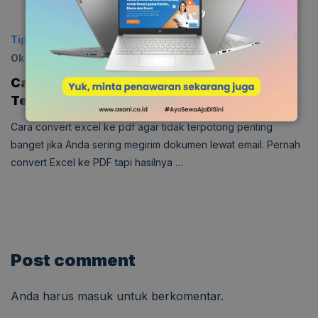
Tips & Trick
Diposting:
30 Oktober 2024
|
Diperbarui:
4
Oktober 2025
0
Cara Convert Excel ke Pdf agar Tidak
Terpotong
Cara convert excel ke pdf agar tidak terpotong penting
banget jika Anda sering megirim dokumen lewat email. Pernah
convert Excel ke PDF tapi hasilnya …
Post comment
Anda harus
masuk
untuk berkomentar.