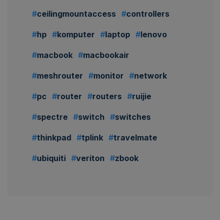
ceilingmountaccess
controllers
hp
komputer
laptop
lenovo
macbook
macbookair
meshrouter
monitor
network
pc
router
routers
ruijie
spectre
switch
switches
thinkpad
tplink
travelmate
ubiquiti
veriton
zbook