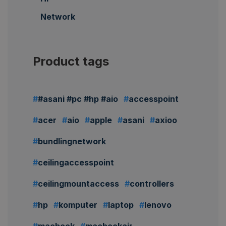
Network
Product tags
#asani #pc #hp #aio
accesspoint
acer
aio
apple
asani
axioo
bundlingnetwork
ceilingaccesspoint
ceilingmountaccess
controllers
hp
komputer
laptop
lenovo
macbook
macbookair