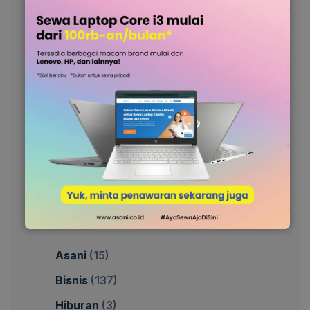
Ingin coba sewa laptop
bersama Asani?
Ayo diskusi bersama kami sekarang!
Minta Penawaran
Categories
Asani
(15)
Bisnis
(137)
Hiburan
(3)