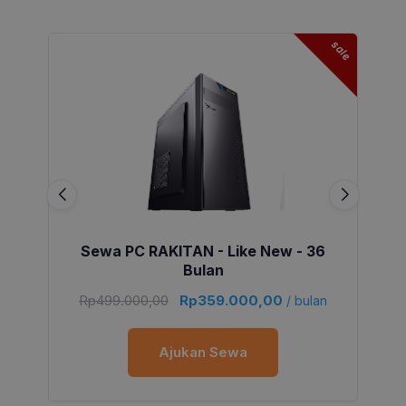
sale
Sewa PC RAKITAN - Like New - 36
Bulan
Rp
499.000,00
Rp
359.000,00
/ bulan
Ajukan Sewa