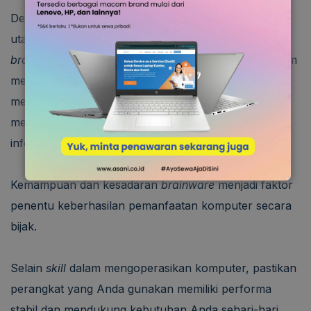
Dengan kata lain,
brainware
menjadi penghubung
utama antara manusia dan teknologi. Selain itu,
brainware
juga memiliki tanggung jawab penting dalam
menjaga etika penggunaan komputer. Misalnya,
memastikan data tidak digunakan secara salah,
menghormati hak cipta, dan menjaga keamanan
informasi pribadi.
Kemampuan dan kesadaran
brainware
menjadi faktor
penentu keberhasilan pemanfaatan komputer secara
bijak.
Selain
skill
dalam mengoperasikan komputer, pastikan
perangkat yang Anda gunakan memiliki performa
stabil dan mendukung kebutuhan Anda sehari-hari.