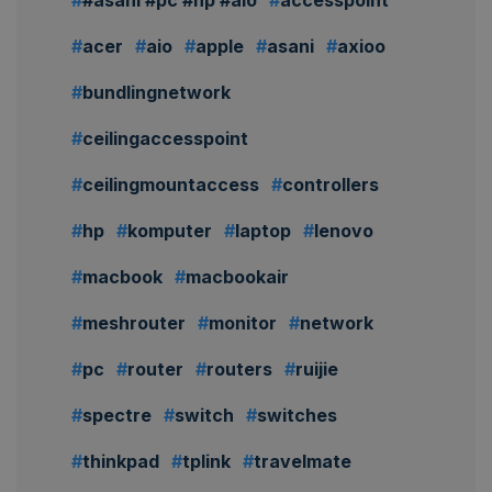
acer
aio
apple
asani
axioo
bundlingnetwork
ceilingaccesspoint
ceilingmountaccess
controllers
hp
komputer
laptop
lenovo
macbook
macbookair
meshrouter
monitor
network
pc
router
routers
ruijie
spectre
switch
switches
thinkpad
tplink
travelmate