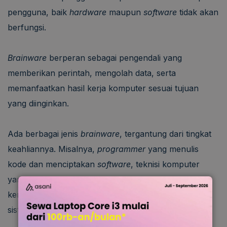
pengguna, baik
hardware
maupun
software
tidak akan
berfungsi.
Brainware
berperan sebagai pengendali yang
memberikan perintah, mengolah data, serta
memanfaatkan hasil kerja komputer sesuai tujuan
yang diinginkan.
Ada berbagai jenis
brainware
, tergantung dari tingkat
keahliannya. Misalnya,
programmer
yang menulis
kode dan menciptakan
software
, teknisi komputer
yang bertugas memperbaiki kerusakan perangkat
keras, serta operator komputer yang menjalankan
sistem sesuai kebutuhan pekerjaan.