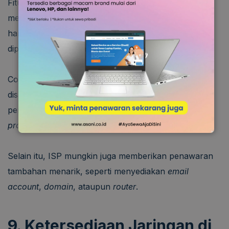
Fitur tambahan yang ditawarkan adalah kriteria
memilih ISP lainnya. Agar sesuai keperluan, Anda
harus mengecek apakah fitur tambahan yang
diperlukan tersedia.
Contohnya, Anda mungkin ingin internet dapat
disambungkan ke TV atau CCTV. Jika begitu, Anda
perlu mencari tahu apakah fitur ini disediakan
provider.
Selain itu, ISP mungkin juga memberikan penawaran
tambahan menarik, seperti menyediakan
email
account
,
domain
, ataupun
router
.
9. Ketersediaan Jaringan di