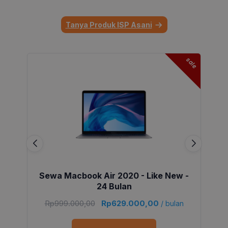
Tanya Produk ISP Asani
sale
Sewa Macbook Air 2020 - Like New -
24 Bulan
Rp
999.000,00
Rp
629.000,00
/ bulan