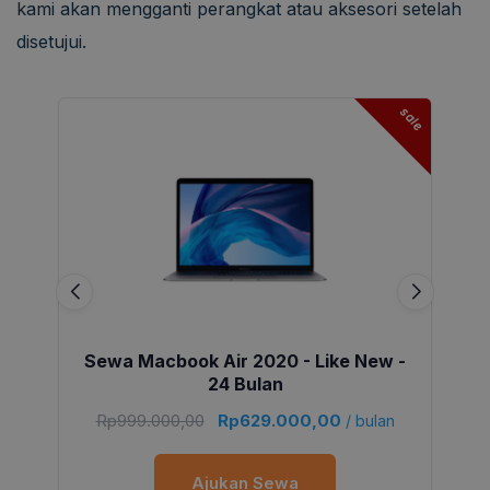
kami akan mengganti perangkat atau aksesori setelah
disetujui.
sale
Sewa Macbook Air 2020 - Like New -
24 Bulan
Rp
999.000,00
Rp
629.000,00
/ bulan
Ajukan Sewa