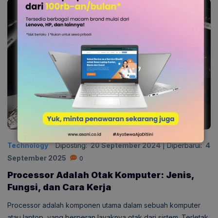
Technology
Diposting:
20 September 2024
|
Diperbarui:
4
September 2025
0
Processor Adalah Otak Komputer: Jenis,
Fungsi, dan Cara Kerja
Processor adalah komponen utama dalam sebuah komputer
atau laptop, yang berperan layaknya otak dari sistem. Terletak