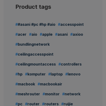
Product tags
#asani #pc #hp #aio
accesspoint
acer
aio
apple
asani
axioo
bundlingnetwork
ceilingaccesspoint
ceilingmountaccess
controllers
hp
komputer
laptop
lenovo
macbook
macbookair
meshrouter
monitor
network
pc
router
routers
ruijie