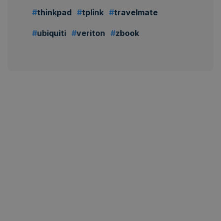
thinkpad
tplink
travelmate
ubiquiti
veriton
zbook