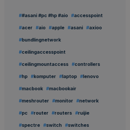
#asani #pc #hp #aio
accesspoint
acer
aio
apple
asani
axioo
bundlingnetwork
ceilingaccesspoint
ceilingmountaccess
controllers
hp
komputer
laptop
lenovo
macbook
macbookair
meshrouter
monitor
network
pc
router
routers
ruijie
spectre
switch
switches