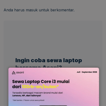
Anda harus
masuk
untuk berkomentar.
Ingin coba sewa laptop
bersama Asani?
Ayo diskusi bersama kami sekarang!
Minta Penawaran