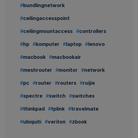
bundlingnetwork
ceilingaccesspoint
ceilingmountaccess
controllers
hp
komputer
laptop
lenovo
macbook
macbookair
meshrouter
monitor
network
pc
router
routers
ruijie
spectre
switch
switches
thinkpad
tplink
travelmate
ubiquiti
veriton
zbook