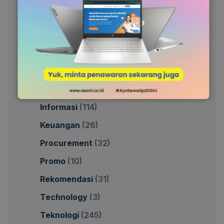
Categories
Asani
(15)
Bisnis
(137)
Hiburan
(3)
Informasi
(114)
Keuangan
(26)
Procurement
(32)
Promo
(10)
Rekomendasi
(31)
Technology
(3)
Teknologi
(245)