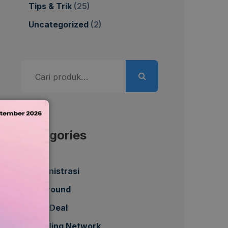
Tips & Trik
(25)
Uncategorized
(2)
Pencarian
untuk:
Categories
Administrasi
All Around
Best Deal
Bundling Network