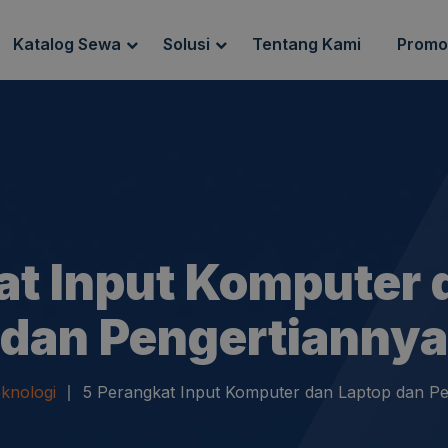
Katalog Sewa
Solusi
Tentang Kami
Promo
g Sewa
Endpoint Security
ewa
IT Network Setup
IT Asset Management
at Input Komputer 
dan Pengertiannya
knologi
5 Perangkat Input Komputer dan Laptop dan Pe