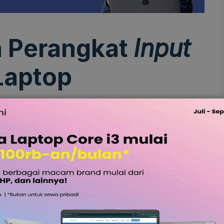
Perangkat
Input
Laptop
g memberi perintah dari pengguna ke laptop atau
 dilihat dan berfungsi mempermudah pengguna untuk
nkan fungsinya. Berikut adalah perangkat
input
:
kursor. Bentuk dari m
ouse
ini
memiliki dua tombol
beda. Jika Anda mengklik kiri, fungsinya setara