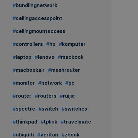
bundlingnetwork
ceilingaccesspoint
ceilingmountaccess
controllers
hp
komputer
laptop
lenovo
macbook
macbookair
meshrouter
monitor
network
pc
router
routers
ruijie
spectre
switch
switches
thinkpad
tplink
travelmate
ubiquiti
veriton
zbook