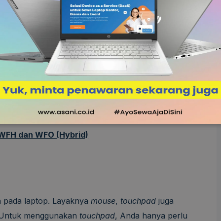
da pilihan perintah yang bisa dipilih.
ukkan data berupa huruf, angka, simbol dan lainnya.
 tetap sama. Anda bisa mengetik laporan maupun
d
.
 WFH dan WFO (Hybrid)
 pada laptop. Layaknya
mouse
,
touchpad
juga
. Untuk menggunakan
touchpad
, Anda hanya perlu