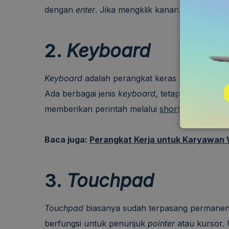
dengan
enter
. Jika mengklik kanan, maka akan a
2.
Keyboard
Keyboard
adalah perangkat keras untuk memas
Ada berbagai jenis
keyboard
, tetapi fungsinya
memberikan perintah melalui
shortcut
keyboar
Baca juga:
Perangkat Kerja untuk Karyawan
3.
Touchpad
Touchpad
biasanya sudah terpasang permanen
berfungsi untuk penunjuk
pointer
atau kursor