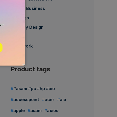
Daily Business
Design
Heavy Design
HP
Network
Product tags
#asani #pc #hp #aio
accesspoint
acer
aio
apple
asani
axioo