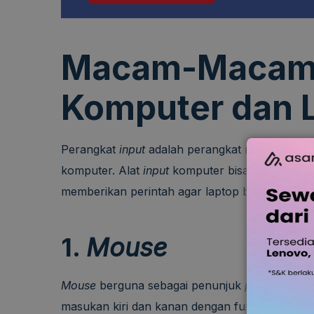
Macam-Macam 
Komputer dan 
Perangkat
input
adalah perangkat masukan yan
komputer. Alat
input
komputer bisa diraba dan
memberikan perintah agar laptop bisa menjala
1.
Mouse
Mouse
berguna sebagai penunjuk
pointer
atau 
masukan kiri dan kanan dengan fungsi yang ber