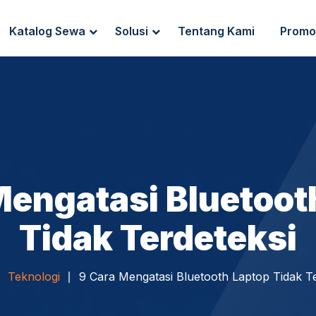
Katalog Sewa
Solusi
Tentang Kami
Promo
g Sewa
Endpoint Security
ewa
IT Network Setup
IT Asset Management
Mengatasi Bluetoot
Tidak Terdeteksi
Teknologi
9 Cara Mengatasi Bluetooth Laptop Tidak Te