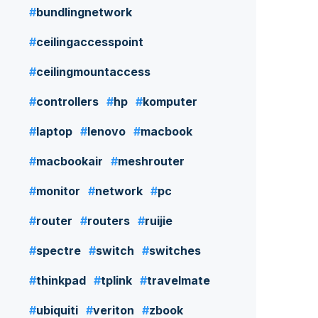
bundlingnetwork
ceilingaccesspoint
ceilingmountaccess
controllers
hp
komputer
laptop
lenovo
macbook
macbookair
meshrouter
monitor
network
pc
router
routers
ruijie
spectre
switch
switches
thinkpad
tplink
travelmate
ubiquiti
veriton
zbook