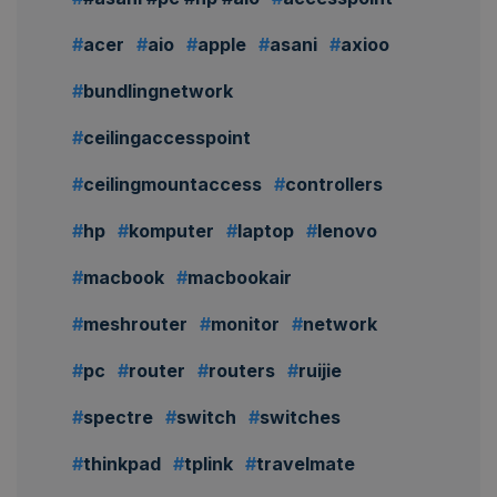
acer
aio
apple
asani
axioo
bundlingnetwork
ceilingaccesspoint
ceilingmountaccess
controllers
hp
komputer
laptop
lenovo
macbook
macbookair
meshrouter
monitor
network
pc
router
routers
ruijie
spectre
switch
switches
thinkpad
tplink
travelmate