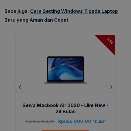
Baca juga:
Cara Setting Windows 11 pada Laptop
Baru yang Aman dan Cepat
sale
Sewa Macbook Air 2020 - Like New -
24 Bulan
Rp
999.000,00
Rp
629.000,00
/ bulan