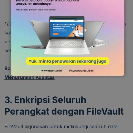
Masukkan kata sandi yang kuat.
Simpan file image dengan format .dmg.
File
DMG yang dihasilkan hanya dapat diakses setelah
kata sandi dimasukkan sehingga aman untuk
penyimpanan jangka panjang maupun
sharing
untuk
kebutuhan tim.
Baca Juga :
Cara Mengecilkan Ukuran PDF Tanpa
Menurunkan Kualitas
3. Enkripsi Seluruh
Perangkat dengan FileVault
FileVault digunakan untuk melindungi seluruh data