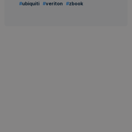
ubiquiti
veriton
zbook