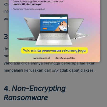
korban. Sementara itu, ia hanya akan menampilkan
informasi mengenai detail penyerangan dan
pembayaran tebusan.
3.
Encrypting Ransomware
Jenis serangan virus
ransomware
berikutnya akan
menargetkan
server web
untuk mengenkripsi situs
yang ada di dalamnya sehingga beberapa
file
akan
mengalami kerusakan dan
link
tidak dapat diakses.
4.
Non-Encrypting
Ransomware