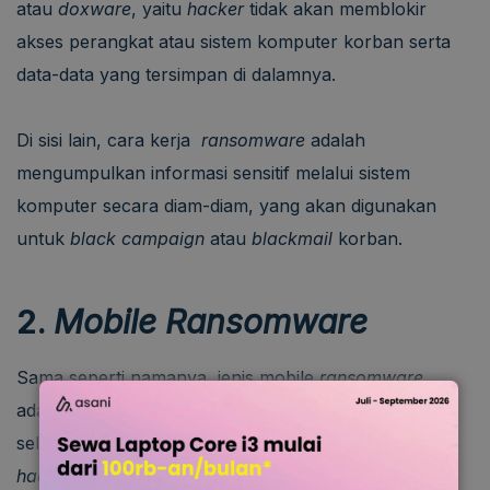
atau
doxware
, yaitu
hacker
tidak akan memblokir
akses perangkat atau sistem komputer korban serta
data-data yang tersimpan di dalamnya.
Di sisi lain, cara kerja
ransomware
adalah
mengumpulkan informasi sensitif melalui sistem
komputer secara diam-diam, yang akan digunakan
untuk
black campaign
atau
blackmail
korban.
2.
Mobile Ransomware
Sama seperti namanya, jenis mobile
ransomware
adalah serangan virus yang menargetkan perangkat
seluler, seperti smartphone atau tablet. Nantinya,
hacker
akan membatasi akses
user
melalui data-data