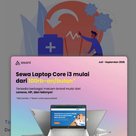
Tips & Trick
Diposting:
31 Oktober 2024
|
Diperbarui:
11
Desember 2025
0