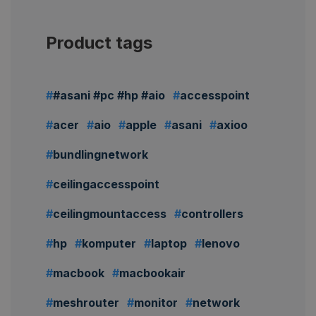
Product tags
#asani #pc #hp #aio
accesspoint
acer
aio
apple
asani
axioo
bundlingnetwork
ceilingaccesspoint
ceilingmountaccess
controllers
hp
komputer
laptop
lenovo
macbook
macbookair
meshrouter
monitor
network