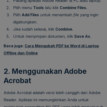
Pasang aplikasi Adobe Reader di PC atau laptop.
Pilih menu
Tools
lalu klik
Combine Files.
Pilih
Add Files
untuk menambah
file
yang ingin
digabungkan.
Jika sudah selesai, klik
Combine.
Untuk menyimpan dokumen, klik
Save As
.
Baca juga:
Cara Mengubah PDF ke Word di Laptop
Offline dan Online
2. Menggunakan Adobe
Acrobat
Adobe Acrobat adalah versi lebih canggih dari Adobe
Reader. Aplikasi ini memungkinkan Anda untuk
melakukan pengeditan
file
PDF yang lebih menyeluruh