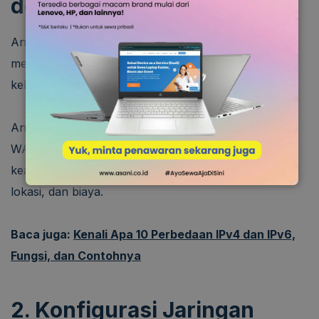
dengan Teliti
Anda harus memastikan provider jaringan WAN
memiliki reputasi yang baik dan bisa memenuhi
kebutuhan perusahaan.
Anda bisa memeriksa bagaimana kualitas provider
WAN yang dipilih dari beberapa aspek, seperti
keandalan, kecepatan, dukungan teknis, jangkauan
lokasi, dan biaya.
Baca juga:
Kenali Apa 10 Perbedaan IPv4 dan IPv6,
Fungsi, dan Contohnya
2. Konfigurasi Jaringan