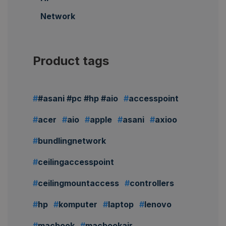
Network
Product tags
#asani #pc #hp #aio
accesspoint
acer
aio
apple
asani
axioo
bundlingnetwork
ceilingaccesspoint
ceilingmountaccess
controllers
hp
komputer
laptop
lenovo
macbook
macbookair