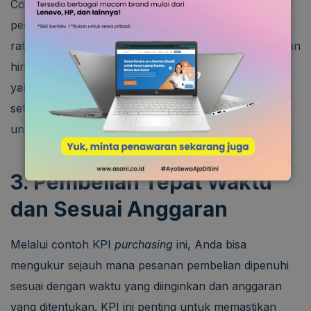
Contoh KPI
purchasing
selanjutnya adalah biaya
pesanan pembelian, yang akan menilai berapa biaya
rata-rata dalam proses pesanan, mulai dari pembuatan
hingga penutupan faktur. Tidak ada faktor khusus
yang memengaruhi contoh KPI
purchasing
ini karena
setiap perusahaan memiliki komponen yang berbeda
untuk menentukan besaran biaya tersebut.
3. Pembelian Tepat Waktu
dan Sesuai Anggaran
Melalui contoh KPI
purchasing
ini, Anda bisa
mengukur sejauh mana pesanan pembelian dipenuhi
sesuai dengan waktu yang diinginkan dan anggaran
yang ditentukan. KPI ini penting untuk memastikan